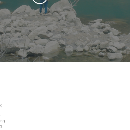
g
w
ng
g