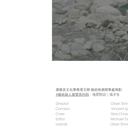
康樂及文化事務署主辦 藝術推廣辦事處籌劃
#藝術旅人展覽系列四
：地景對話｜張才生
Director Oliver Shin
Camera Vincent Ip
Crew Silas Cho
Editor Michael Ta
colorist Oliver Shin