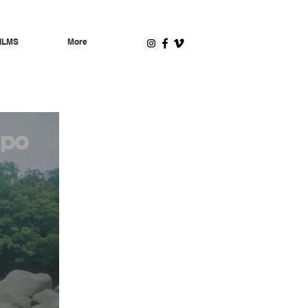
ILMS
More